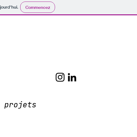
jourd'hui.
Commencez
 projets